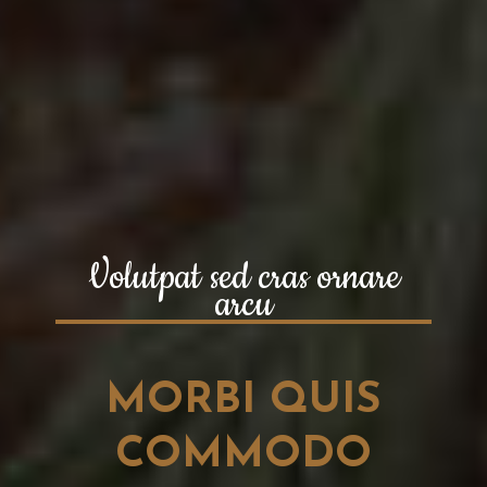
Volutpat sed cras ornare
arcu
MORBI QUIS
COMMODO