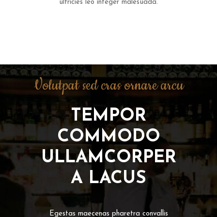
ultricies leo integer malesuada.
Volutpat sed cras ornare arcu
TEMPOR
COMMODO
ULLAMCORPER
A LACUS
Egestas maecenas pharetra convallis